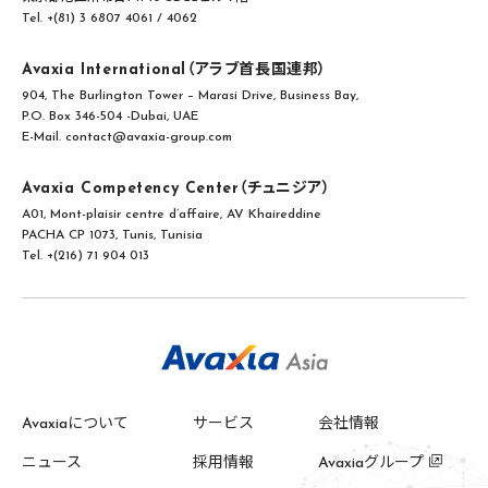
Tel. +(81) 3 6807 4061 / 4062
Avaxia International（アラブ首長国連邦）
904, The Burlington Tower – Marasi Drive, Business Bay,
P.O. Box 346-504 -Dubai, UAE
E-Mail. contact@avaxia-group.com
Avaxia Competency Center（チュニジア）
A01, Mont-plaisir centre d’affaire, AV Khaireddine
PACHA CP 1073, Tunis, Tunisia
Tel. +(216) 71 904 013
Avaxiaについて
サービス
会社情報
ニュース
採用情報
Avaxiaグループ