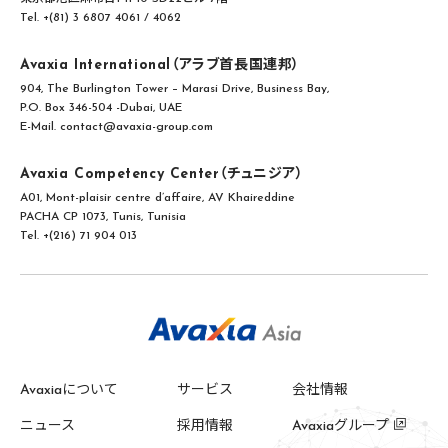
Tel. +(81) 3 6807 4061 / 4062
Avaxia International（アラブ首長国連邦）
904, The Burlington Tower – Marasi Drive, Business Bay,
P.O. Box 346-504 -Dubai, UAE
E-Mail. contact@avaxia-group.com
Avaxia Competency Center（チュニジア）
A01, Mont-plaisir centre d’affaire, AV Khaireddine
PACHA CP 1073, Tunis, Tunisia
Tel. +(216) 71 904 013
Avaxiaについて
サービス
会社情報
ニュース
採用情報
Avaxiaグループ